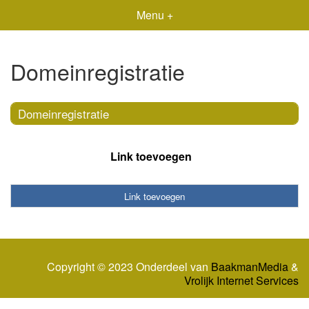
Menu +
Domeinregistratie
Domeinregistratie
Link toevoegen
Link toevoegen
Copyright © 2023 Onderdeel van
BaakmanMedia
&
Vrolijk Internet Services